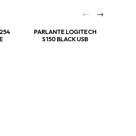
254
PARLANTE LOGITECH
TIN
E
S150 BLACK USB
T54