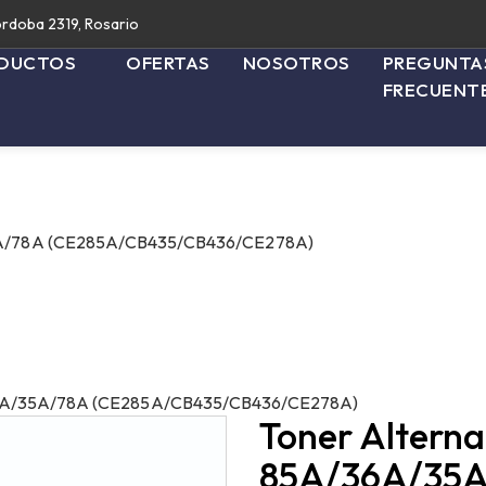
rdoba 2319, Rosario
DUCTOS
OFERTAS
NOSOTROS
PREGUNTA
FRECUENT
35A/78A (CE285A/CB435/CB436/CE278A)
/36A/35A/78A (CE285A/CB435/CB436/CE278A)
Toner Alterna
85A/36A/35