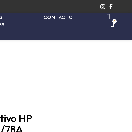
S
CONTACTO
0
ES
tivo HP
A/78A