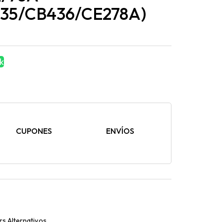
35/CB436/CE278A)
k
CUPONES
ENVÍOS
rs Alternativos