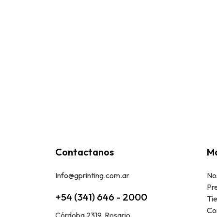
Contactanos
Ma
Info@gprinting.com.ar
No
Pr
+54 (341) 646 - 2000
Ti
Co
Córdoba 2319, Rosario