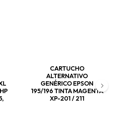
CARTUCHO
ALTERNATIVO
XL
GENÉRICO EPSON
GEN
/HP
195/196 TINTA MAGENTA
700
5,
XP-201 / 211