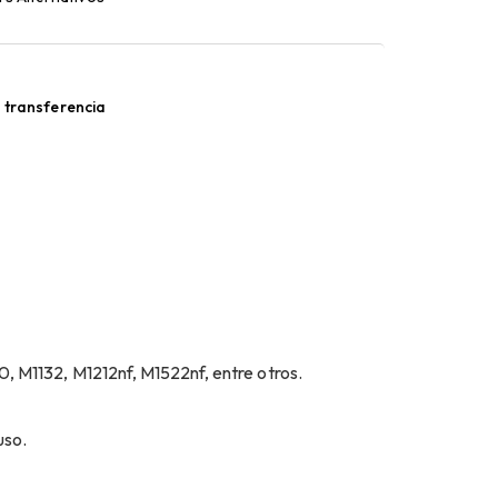
 transferencia
 M1132, M1212nf, M1522nf, entre otros.
uso.