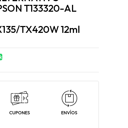
PSON T133320-AL
X135/TX420W 12ml
k
CUPONES
ENVÍOS