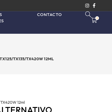
S
CONTACTO
0
ES
TX125/TX135/TX420W 12ML
TX420W 12ml
LTERNATIVO