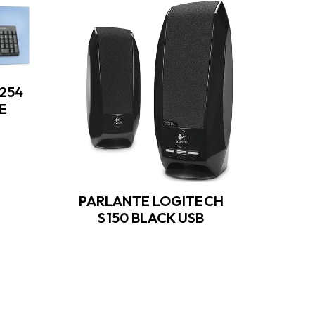
TIN
T54
254
E
PARLANTE LOGITECH
S150 BLACK USB