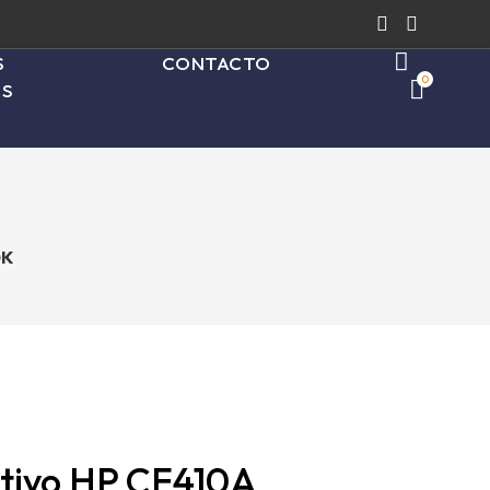
S
CONTACTO
0
ES
0K
ativo HP CF410A