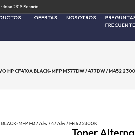
rdoba 2319, Rosario
DUCTOS
OFERTAS
NOSOTROS
PREGUNTA
FRECUENT
O HP CF410A BLACK-MFP M377DW / 477DW / M452 230
0A BLACK-MFP M377dw / 477dw / M452 2300K
Toner Altern