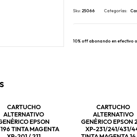
Sku:
25066
Categorías:
Car
10% off abonando en efectivo o
s
CARTUCHO
CARTUCHO
ALTERNATIVO
ALTERNATIVO
GENÉRICO EPSON
GENÉRICO EPSON 
/196 TINTA MAGENTA
XP-231/241/431/4
XP-201 / 211
TINTA MAGENTA 14