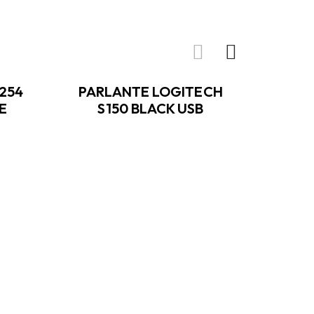
254
PARLANTE LOGITECH
TIN
E
S150 BLACK USB
T54