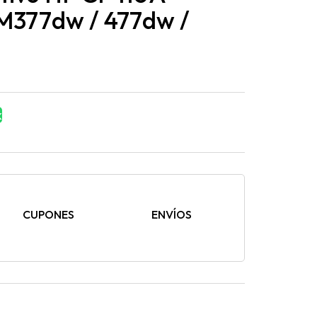
377dw / 477dw /
k
CUPONES
ENVÍOS