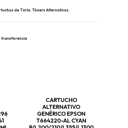
tuchos de Tinta
,
Tóners Alternativos
 transferencia
CARTUCHO
ALTERNATIVO
296
GENÉRICO EPSON
GE
41
T664220-AL CYAN
(C
 ML
P/L200/210/L355/L1300