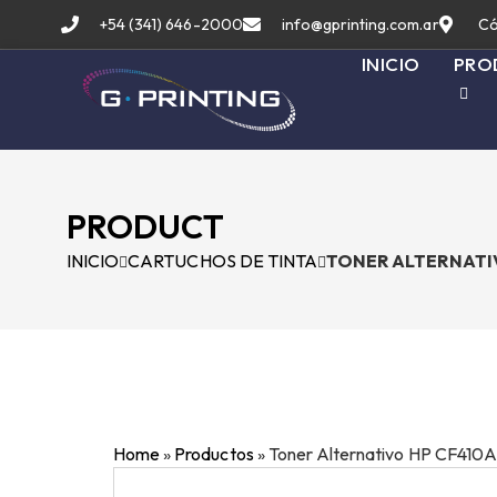
+54 (341) 646-2000
info@gprinting.com.ar
Có
INICIO
PRO
PRODUCT
INICIO
CARTUCHOS DE TINTA
TONER ALTERNATIV
Home
»
Productos
»
Toner Alternativo HP CF41